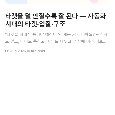
타겟을 덜 만질수록 잘 된다 — 자동화
시대의 타겟·입찰·구조
"타겟을 최대한 좁혀야 예산이 안 새는 거 아니에요? 관심사
도 걸고, 나이도 좁히고, 지역도 나누고…" 한때 이건 퍼포먼
스 마케팅의 정석이었습니다. 그런데 지금 광고 플랫폼에서
06 Aug 2026
10 min read
는 이 정석이 오히려 성과를 깎는 경우가 많습니다. 이번 편
의 결론은 다소 역설적입니다 — 타겟을 덜 만질수록, 광고세
트를 덜 쪼갤수록 잘 됩니다. 앞의 세 편이 측정과 소재였다
면,