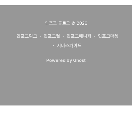
인포크 블로그
© 2026
인포크링크
인포크딜
인포크매니저
인포크마켓
서비스가이드
Powered by Ghost
ⓒ 2024. AB-Z corp. All rights reserved
에이비제트(주)
| 대표 최하림
사업자등록번호 125-87-01240