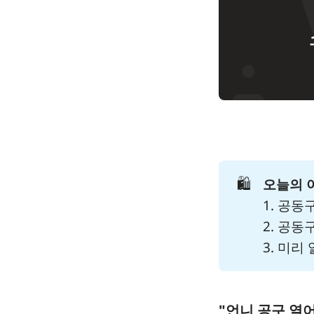
🛍️
오늘의 
1. 공동
2. 공
3. 미
"언니 공구 열