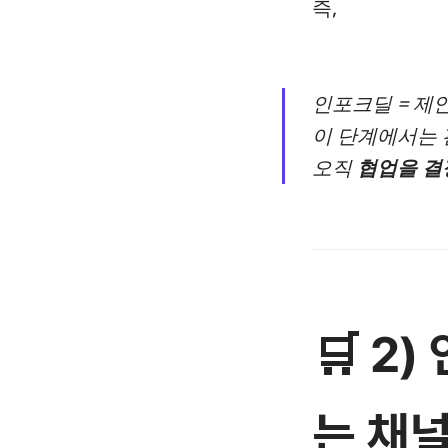
즉,
인포크딜 = 제
이 단계에서는 
오직
협업을 결
🛒 2
는 채