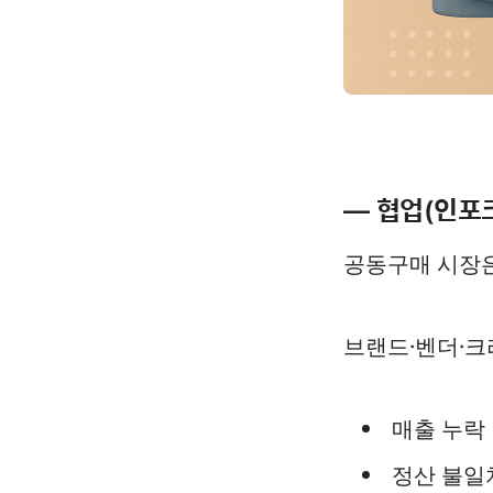
— 협업(인포
공동구매 시장은
브랜드·벤더·
매출 누락
정산 불일