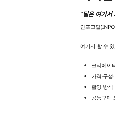
“딜은 여기서 
인포크딜(INPOC
여기서 할 수 있
크리에이
가격·구성
촬영 방식
공동구매 