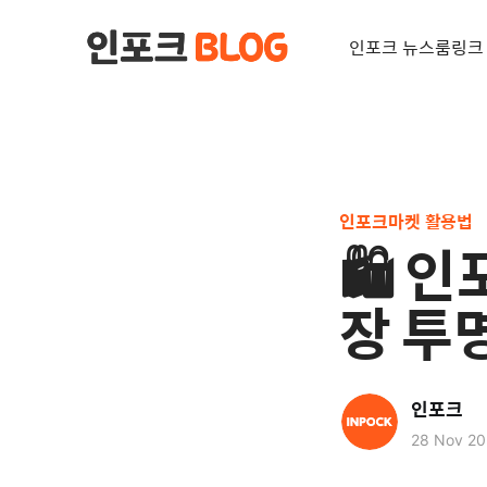
인포크 뉴스룸
링크
인포크마켓 활용법
🛍️
장 투
인포크
28 Nov 2