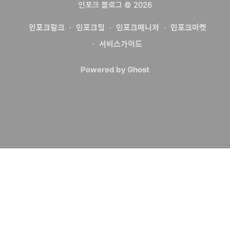
인포크 블로그
© 2026
인포크링크
인포크딜
인포크매니저
인포크마켓
서비스가이드
Powered by Ghost
ⓒ 2024. AB-Z corp. All rights reserved
에이비제트(주)
| 대표 최하림
사업자등록번호 125-87-01240
주소: 서울특별시 서초구 강남대로 311 드림플러스 강남 11층
대표번호: 070-5222-7724 | 이메일 문의:
support@ab-z.com
이용약관
|
에이비제트 팀
|
채팅문의 @ 인포크
|
인포크 인스타그
램
|
인포크 스레드