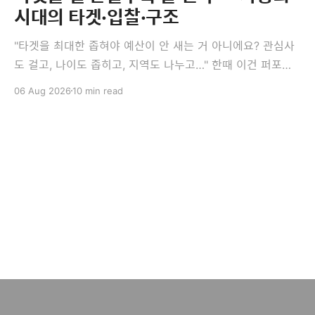
시대의 타겟·입찰·구조
"타겟을 최대한 좁혀야 예산이 안 새는 거 아니에요? 관심사
도 걸고, 나이도 좁히고, 지역도 나누고…" 한때 이건 퍼포먼
스 마케팅의 정석이었습니다. 그런데 지금 광고 플랫폼에서
06 Aug 2026
10 min read
는 이 정석이 오히려 성과를 깎는 경우가 많습니다. 이번 편
의 결론은 다소 역설적입니다 — 타겟을 덜 만질수록, 광고세
트를 덜 쪼갤수록 잘 됩니다. 앞의 세 편이 측정과 소재였다
면,